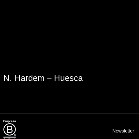
Lege abisua
Cookieen politika
Pribatutasun-politika
N. Hardem – Huesca
Newsletter