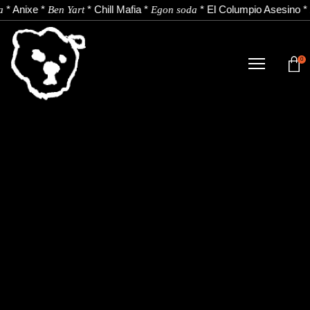
*
Anixe
*
*
Chill Mafia
*
*
El Columpio Asesino
*
a
Ben Yart
Egon soda
0
DENDA
NOBEDADEAK.
ARTISTAK.
BERRIAK.
KONTAKTUA.
Instagram
Youtube
Spotify
EU
ES