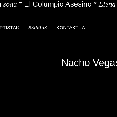
soda
*
El Columpio Asesino
*
Elena 
RTISTAK.
BERRIAK.
KONTAKTUA.
Nacho Vega