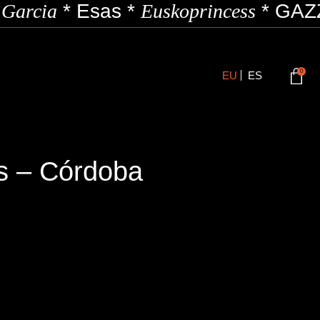
Garcia
*
Esas
*
Euskoprincess
*
GAZZ
0
EU
ES
s – Córdoba