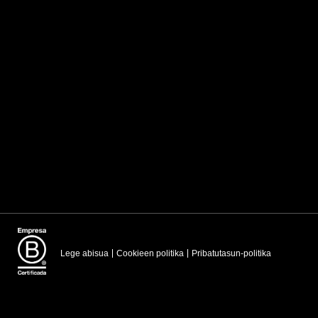
Lege abisua
Cookieen politika
Pribatutasun-politika