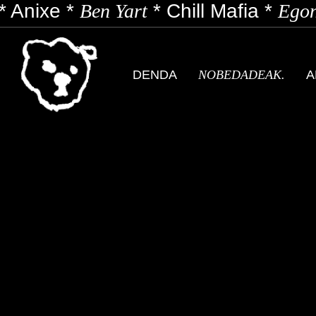
*
Anixe
*
Ben Yart
*
Chill Mafia
*
Egon 
DENDA
NOBEDADEAK.
A