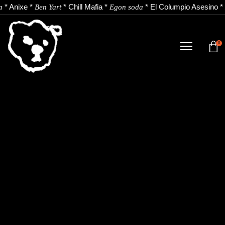
*
Anixe
*
*
Chill Mafia
*
*
El Columpio Asesino
*
a
Ben Yart
Egon soda
0
DENDA
NOBEDADEAK.
ARTISTAK.
BERRIAK.
KONTAKTUA.
Instagram
Youtube
Spotify
EU
ES