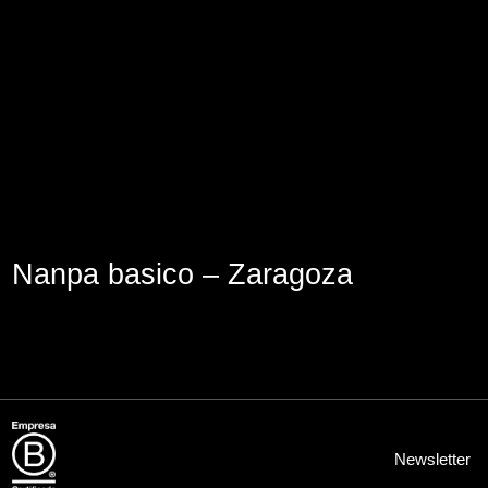
Lege abisua
Cookieen politika
Pribatutasun-politika
Nanpa basico – Zaragoza
Newsletter