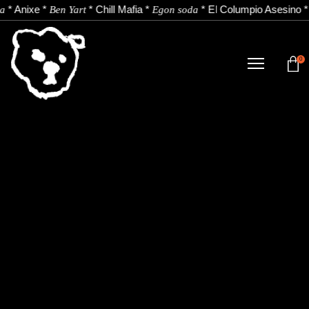
*
Anixe
*
*
Chill Mafia
*
*
El Columpio Asesino
a
Ben Yart
Egon soda
0
DENDA
NOBEDADEAK.
ARTISTAK.
BERRIAK.
KONTAKTUA.
Instagram
Youtube
Spotify
EU
ES