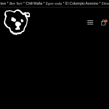
nixe
*
*
Chill Mafia
*
*
El Columpio Asesino
*
Ben Yart
Egon soda
Elen
0
DENDA
NOBEDADEAK.
ARTISTAK.
BERRIAK.
KONTAKTUA.
Instagram
Youtube
Spotify
EU
ES