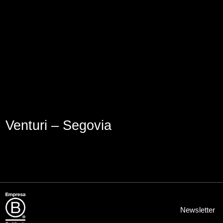
Lege abisua
Cookieen politika
Pribatutasun-politika
Venturi – Segovia
Newsletter