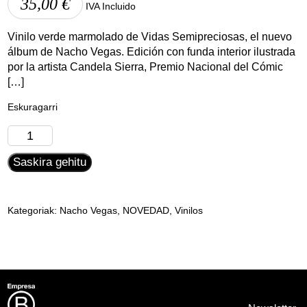
35,00
€
IVA Incluido
Vinilo verde marmolado de Vidas Semipreciosas, el nuevo
álbum de Nacho Vegas. Edición con funda interior ilustrada
por la artista Candela Sierra, Premio Nacional del Cómic
[…]
Eskuragarri
Nacho
Vegas
Saskira gehitu
-
Vidas
Semipreciosas
(Vinilo
Kategoriak:
Nacho Vegas
,
NOVEDAD
,
Vinilos
Pop
Up)
quantity