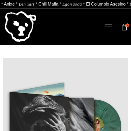
*
Anixe
*
*
Chill Mafia
*
*
El Columpio Asesino
*
Ben Yart
Egon soda
E
0
DENDA
NOBEDADEAK.
ARTISTAK.
BERRIAK.
KONTAKTUA.
Instagram
Youtube
Spotify
EU
ES