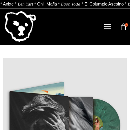
*
Anixe
*
*
Chill Mafia
*
*
El Columpio Asesino
*
Ben Yart
Egon soda
E
0
TIENDA
NOVEDADES
ARTISTAS
NOTICIAS
CONTACTO
Instagram
Youtube
Spotify
EU
ES