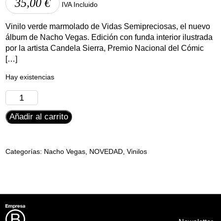
35,00
€
IVA Incluido
Vinilo verde marmolado de Vidas Semipreciosas, el nuevo
álbum de Nacho Vegas. Edición con funda interior ilustrada
por la artista Candela Sierra, Premio Nacional del Cómic
[…]
Hay existencias
Nacho
Vegas
Añadir al carrito
-
Vidas
Semipreciosas
(Vinilo
Categorías:
Nacho Vegas
,
NOVEDAD
,
Vinilos
Pop
Up)
cantidad