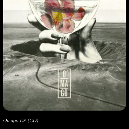
Lege abisua
Cookieen politika
Pribatutasun-politika
Omago EP (CD)