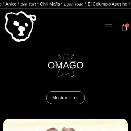
*
Anixe
*
*
Chill Mafia
*
*
El Columpio Asesino
*
a
Ben Yart
Egon soda
0
DENDA
NOBEDADEAK.
ARTISTAK.
OMAGO
BERRIAK.
KONTAKTUA.
Mostrar filtros
Instagram
Youtube
Spotify
EU
ES