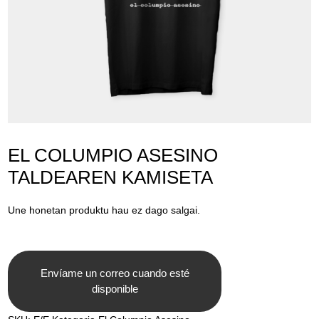
Lege abisua
Cookieen politika
Pribatutasun-politika
EL COLUMPIO ASESINO
TALDEAREN KAMISETA
Une honetan produktu hau ez dago salgai.
Envíame un correo cuando esté
disponible