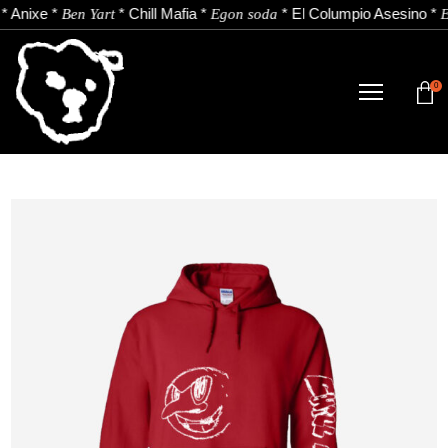
*
Anixe
*
*
Chill Mafia
*
*
El Columpio Asesino
*
Ben Yart
Egon soda
E
0
DENDA
NOBEDADEAK.
ARTISTAK.
BERRIAK.
KONTAKTUA.
Instagram
Youtube
Spotify
EU
ES