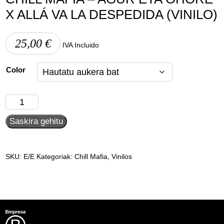
X ALLÁ VA LA DESPEDIDA (VINILO)
25,00
€
IVA Incluido
Color
Chill
Mafia
Saskira gehitu
-
Agur
eta
ohore
SKU:
E/E
Kategoriak:
Chill Mafia
,
Vinilos
x
allá
va
la
despedida
(vinilo)