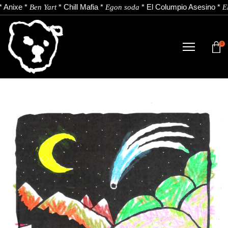
*
Anixe
*
*
Chill Mafia
*
*
El Columpio Asesino
*
Ben Yart
Egon soda
El
0
DENDA
NOBEDADEAK.
ARTISTAK.
BERRIAK.
KONTAKTUA.
Instagram
Youtube
Spotify
EU
ES