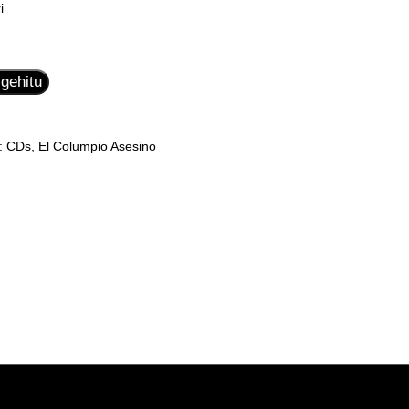
i
 gehitu
k:
CDs
,
El Columpio Asesino