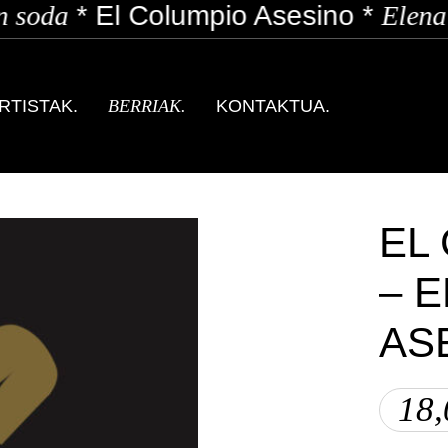
 soda
*
El Columpio Asesino
*
Elena 
RTISTAK.
BERRIAK.
KONTAKTUA.
EL
– 
ASE
18