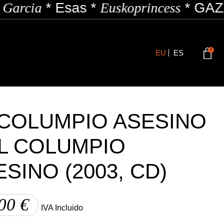
Garcia
*
Esas
*
Euskoprincess
*
GAZZ
0
EU
ES
 COLUMPIO ASESINO
EL COLUMPIO
SINO (2003, CD)
,00
€
IVA Incluido