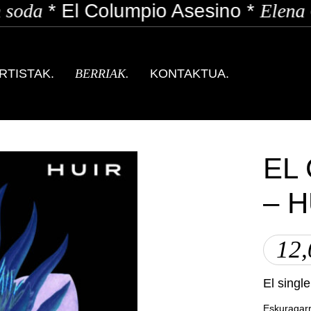
soda
*
El Columpio Asesino
*
Elena G
RTISTAK.
BERRIAK.
KONTAKTUA.
EL
– H
12
El single
Eskuragarr