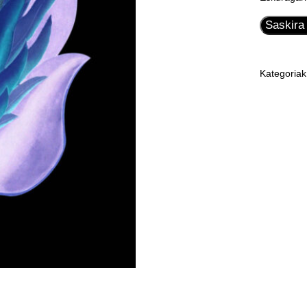
El
Saskira
Columpio
Asesino
-
Kategoria
Huir
(Vinilo
7")
quantity