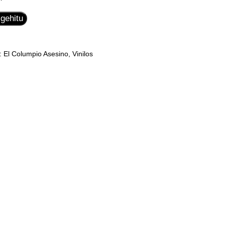
 gehitu
k:
El Columpio Asesino
,
Vinilos