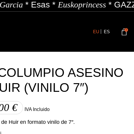
arcia
*
Esas
*
Euskoprincess
*
GAZZI
0
EU
ES
 COLUMPIO ASESINO
UIR (VINILO 7″)
,00
€
IVA Incluido
 de Huir en formato vinilo de 7″.
i