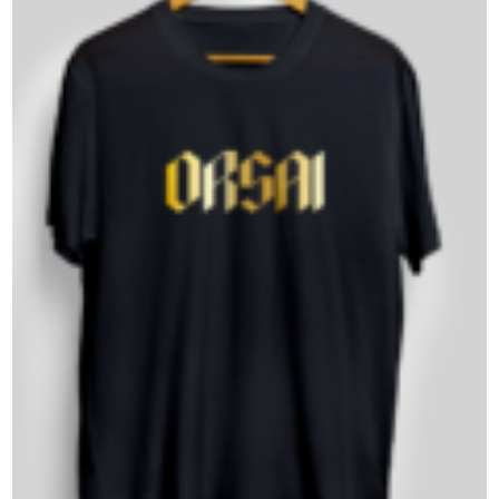
Lege abisua
Cookieen politika
Pribatutasun-politika