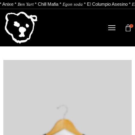
*
Anixe
*
*
Chill Mafia
*
*
El Columpio Asesino
*
Ben Yart
Egon soda
El
0
DENDA
NOBEDADEAK.
ARTISTAK.
BERRIAK.
KONTAKTUA.
Instagram
Youtube
Spotify
EU
ES