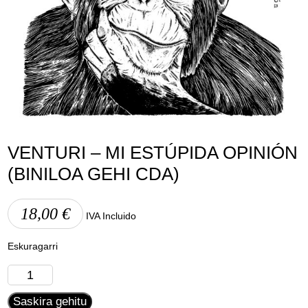
Lege abisua
Cookieen politika
Pribatutasun-politika
VENTURI – MI ESTÚPIDA OPINIÓN
(BINILOA GEHI CDA)
18,00
€
IVA Incluido
Eskuragarri
Venturi
-
Saskira gehitu
Mi