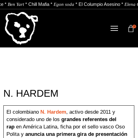
e
*
*
Chill Mafia
*
*
El Columpio Asesino
*
Ben Yart
Egon soda
Elena G
0
TIENDA
NOVEDADES
ARTISTAS
NOTICIAS
N. HARDEM
CONTACTO
Instagram
Youtube
Spotify
El colombiano
N. Hardem
, activo desde 2011 y
considerado uno de los
grandes referentes del
rap
en América Latina, ficha por el sello vasco Oso
ES
Polita y
anuncia una primera gira de presentación