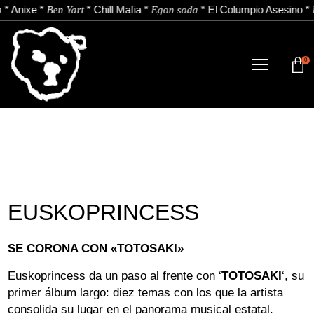
*
Anixe
*
*
Chill Mafia
*
*
El Columpio Asesino
*
Ben Yart
Egon soda
0
TIENDA
NOVEDADES
ARTISTAS
NOTICIAS
EUSKOPRINCESS
CONTACTO
SE CORONA CON «TOTOSAKI»
Instagram
Youtube
Spotify
Euskoprincess da un paso al frente con ‘
TOTOSAKI
‘, su
ES
primer álbum largo: diez temas con los que la artista
consolida su lugar en el panorama musical estatal.