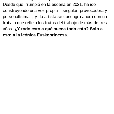
Desde que irrumpió en la escena en 2021, ha ido
Aviso Legal
Política de Cookies
Política de Privacidad
construyendo una voz propia – singular, provocadora y
personalísima -, y la artista se consagra ahora con un
trabajo que refleja los frutos del trabajo de más de tres
años.
¿Y todo esto a qué suena todo esto? Solo a
eso: a la icónica Euskoprincess.