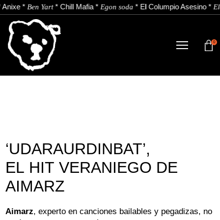
*
Anixe
*
*
Chill Mafia
*
*
El Columpio Asesino
*
Ben Yart
Egon soda
El
0
TIENDA
NOVEDADES
ARTISTAS
NOTICIAS
‘UDARAURDINBAT’,
CONTACTO
EL HIT VERANIEGO DE
Instagram
Youtube
Spotify
AIMARZ
ES
Aimarz
, experto en canciones bailables y pegadizas, no