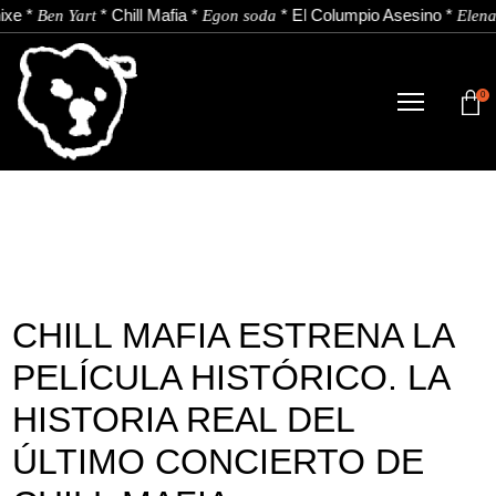
e
*
*
Chill Mafia
*
*
El Columpio Asesino
*
Ben Yart
Egon soda
Elena 
0
TIENDA
NOVEDADES
ARTISTAS
NOTICIAS
CHILL MAFIA ESTRENA LA
CONTACTO
PELÍCULA HISTÓRICO. LA
Instagram
Youtube
Spotify
HISTORIA REAL DEL
ÚLTIMO CONCIERTO DE
ES