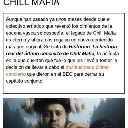
CHILL MAFIA
Aviso Legal
Política de Cookies
Política de Privacidad
Aunque han pasado ya unos meses desde que el
colectivo artístico que reventó los cimientos de la
escena vasca se despedía, el legado de Chill Mafia
es eterno y ahora nos regalan un nuevo contenido
más que original. Se trata de
Histórico. La historia
real del último concierto de Chill Mafia,
la película
en la que cuentan qué fue lo que les llevó a tomar la
decisión de llevar a cabo el
multitudinario último
concierto
que dieron en el BEC para cerrar su
capítulo conjunto.