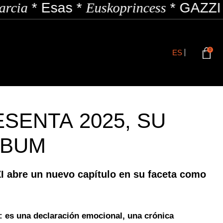
*
Esas
*
Euskoprincess
*
GAZZI
*
Hof
0
ES
ESENTA 2025, SU
LBUM
 abre un nuevo capítulo en su faceta como
l: es una declaración emocional, una crónica