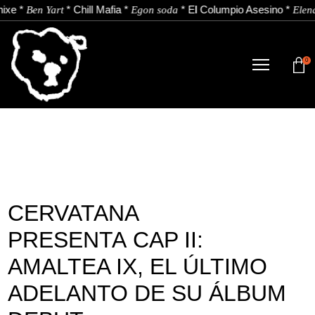
xe
*
*
Chill Mafia
*
*
El Columpio Asesino
*
Ben Yart
Egon soda
Elena 
0
TIENDA
NOVEDADES
ARTISTAS
NOTICIAS
CERVATANA
CONTACTO
PRESENTA CAP II:
Instagram
Youtube
Spotify
AMALTEA IX, EL ÚLTIMO
ADELANTO DE SU ÁLBUM
ES