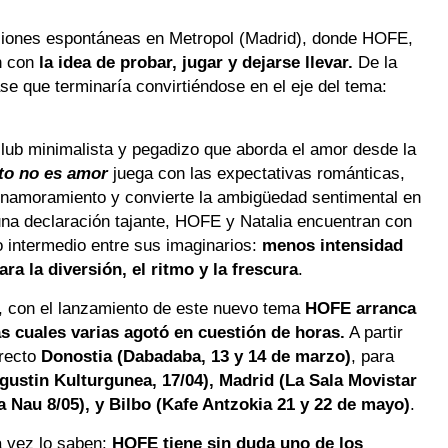
esiones espontáneas en Metropol (Madrid), donde HOFE,
on con
la idea de probar, jugar y dejarse llevar.
De la
se que terminaría convirtiéndose en el eje del tema:
club minimalista y pegadizo que aborda el amor desde la
to no es amor
juega con las expectativas románticas,
 enamoramiento y convierte la ambigüedad sentimental en
 una declaración tajante, HOFE y Natalia encuentran con
o intermedio entre sus imaginarios:
menos intensidad
a la diversión, el ritmo y la frescura
.
, con el lanzamiento de este nuevo tema
HOFE arranca
as cuales varias agotó en cuestión de horas.
A partir
irecto
Donostia (Dabadaba, 13 y 14 de marzo)
, para
gustin Kulturgunea, 17/04), Madrid (La Sala Movistar
a Nau 8/05), y Bilbo (Kafe Antzokia 21 y 22 de mayo)
.
a vez lo saben:
HOFE tiene sin duda uno de los