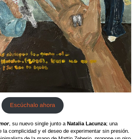
Escúchalo ahora
amor
, su nuevo single junto a
Natalia Lacunza
; una
 la complicidad y el deseo de experimentar sin presión.
inimalista de la mano de Mattin Zeberio, propone un giro