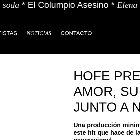
l Columpio Asesino
*
Elena Garcia
*
TISTAS
NOTICIAS
CONTACTO
HOFE PRE
AMOR, SU
JUNTO A 
Una producción minima
este hit que hace de 