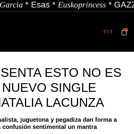
Esas
*
Euskoprincess
*
GAZZI
*
Hofe
0
ES
SENTA ESTO NO ES
 NUEVO SINGLE
NATALIA LACUNZA
lista, juguetona y pegadiza dan forma a
la confusión sentimental un mantra