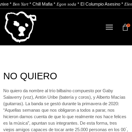
nixe
*
*
Chill Mafia
*
*
El Columpio Asesino
*
Ben Yart
Egon soda
Elen
0
TIENDA
NOVEDADES
ARTISTAS
NO QUIERO
NOTICIAS
CONTACTO
No quiero da nombre al trío bilbaíno compuesto por Gaby
Salaverry (voz), Antón Uribe (batería y coros), y Alberto Macías
(guitarras). La banda se gestó durante la primavera de 2020:
Instagram
Youtube
Spotify
“Aquellas semanas que nos obligaron a todos a parar, nos
hicieron darnos cuenta de que lo que realmente nos hace felices
EU
ES
es la música”, apuntan sus integrantes. De esta forma, tres
viejos amigos capaces de tocar ante 25.000 personas en los 00 ́,