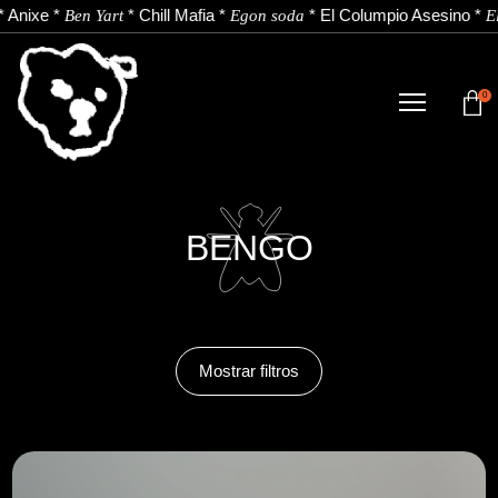
*
Anixe
*
*
Chill Mafia
*
*
El Columpio Asesino
*
Ben Yart
Egon soda
El
0
TIENDA
NOVEDADES
ARTISTAS
BENGO
NOTICIAS
CONTACTO
Mostrar filtros
Instagram
Youtube
Spotify
EU
ES