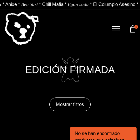
*
Anixe
*
*
Chill Mafia
*
*
El Columpio Asesino
*
a
Ben Yart
Egon soda
0
TIENDA
NOVEDADES
ARTISTAS
EDICIÓN FIRMADA
NOTICIAS
CONTACTO
Mostrar filtros
Instagram
Youtube
Spotify
EU
ES
No se han encontrado