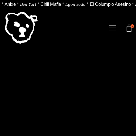
*
Anixe
*
*
Chill Mafia
*
*
El Columpio Asesino
*
a
Ben Yart
Egon soda
0
TIENDA
NOVEDADES
ARTISTAS
NOTICIAS
CONTACTO
Instagram
Youtube
Spotify
EU
ES