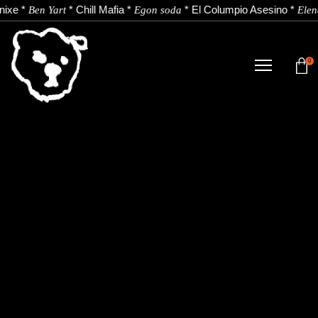
nixe
*
*
Chill Mafia
*
*
El Columpio Asesino
*
Ben Yart
Egon soda
Elen
0
TIENDA
NOVEDADES
ARTISTAS
NOTICIAS
CONTACTO
Instagram
Youtube
Spotify
EU
ES