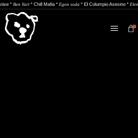
nixe
*
*
Chill Mafia
*
*
El Columpio Asesino
*
Ben Yart
Egon soda
Elen
0
TIENDA
NOVEDADES
ARTISTAS
NOTICIAS
CONTACTO
Instagram
Youtube
Spotify
EU
ES