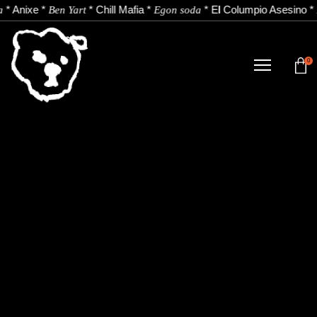
*
Anixe
*
*
Chill Mafia
*
*
El Columpio Asesino
*
a
Ben Yart
Egon soda
0
TIENDA
NOVEDADES
ARTISTAS
NOTICIAS
CONTACTO
Instagram
Youtube
Spotify
EU
ES