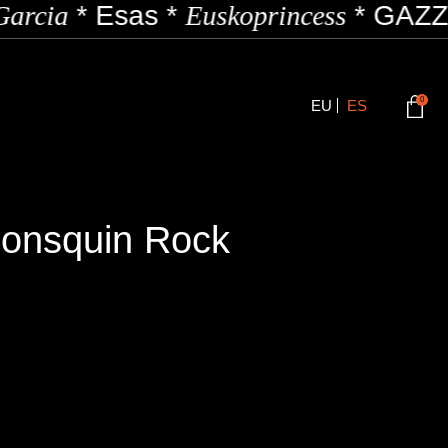
arcia
*
Esas
*
Euskoprincess
*
GAZZI
0
EU
ES
Consquin Rock