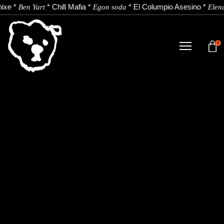
ixe
*
*
Chill Mafia
*
*
El Columpio Asesino
*
Ben Yart
Egon soda
Elen
0
TIENDA
NOVEDADES
ARTISTAS
NOTICIAS
CONTACTO
Instagram
Youtube
Spotify
EU
ES