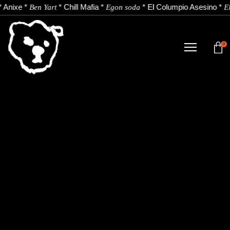
*
Anixe
*
*
Chill Mafia
*
*
El Columpio Asesino
*
Ben Yart
Egon soda
E
0
TIENDA
NOVEDADES
ARTISTAS
NOTICIAS
CONTACTO
Instagram
Youtube
Spotify
EU
ES