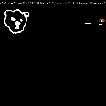
*
Anixe
*
*
Chill Mafia
*
*
El Columpio Asesino
*
a
Ben Yart
Egon soda
0
TIENDA
NOVEDADES
ARTISTAS
NOTICIAS
CONTACTO
Instagram
Youtube
Spotify
EU
ES