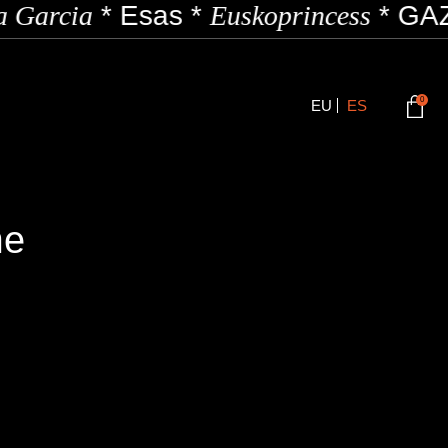
 Garcia
*
Esas
*
Euskoprincess
*
GAZ
0
EU
ES
me