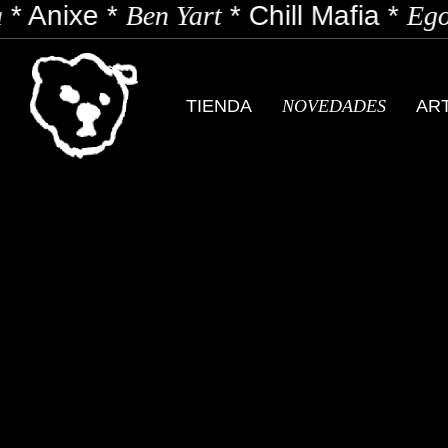
*
Anixe
*
Ben Yart
*
Chill Mafia
*
Egon
TIENDA
NOVEDADES
AR