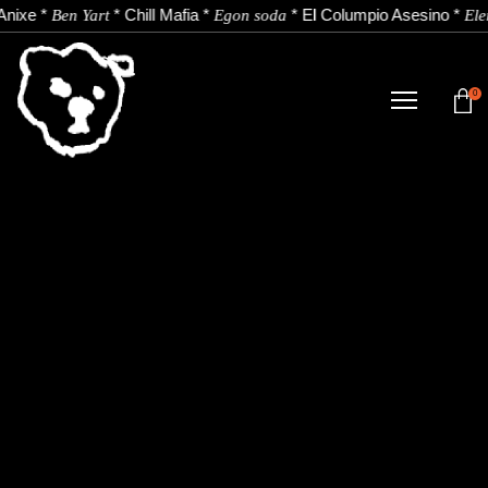
Anixe
*
*
Chill Mafia
*
*
El Columpio Asesino
*
Ben Yart
Egon soda
Ele
0
TIENDA
NOVEDADES
ARTISTAS
NOTICIAS
CONTACTO
Instagram
Youtube
Spotify
EU
ES