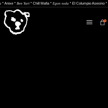
*
Anixe
*
*
Chill Mafia
*
*
El Columpio Asesino
*
a
Ben Yart
Egon soda
0
TIENDA
NOVEDADES
ARTISTAS
NOTICIAS
CONTACTO
Instagram
Youtube
Spotify
EU
ES