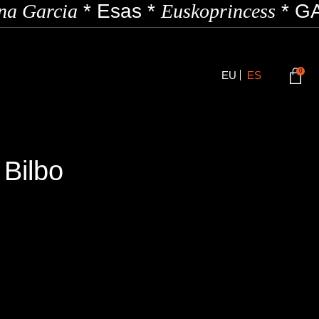
a Garcia
*
Esas
*
Euskoprincess
*
GA
0
EU
ES
 Bilbo