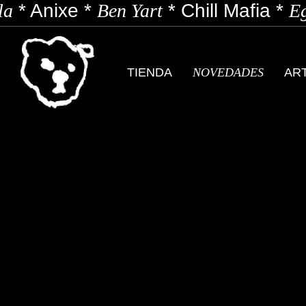
a
*
Anixe
*
Ben Yart
*
Chill Mafia
*
Eg
TIENDA
NOVEDADES
AR