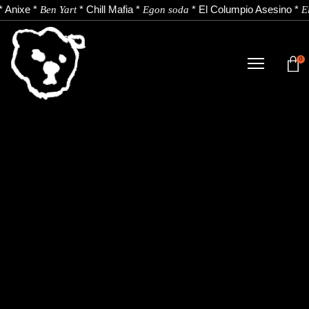
*
Anixe
*
*
Chill Mafia
*
*
El Columpio Asesino
*
Ben Yart
Egon soda
E
0
TIENDA
NOVEDADES
ARTISTAS
NOTICIAS
CONTACTO
Instagram
Youtube
Spotify
EU
ES