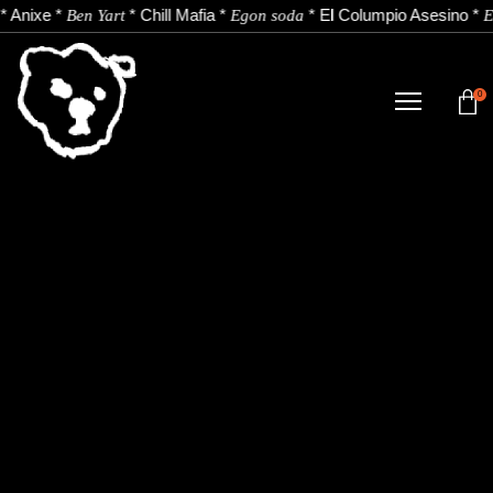
*
Anixe
*
*
Chill Mafia
*
*
El Columpio Asesino
*
Ben Yart
Egon soda
E
0
TIENDA
NOVEDADES
ARTISTAS
NOTICIAS
CONTACTO
Instagram
Youtube
Spotify
EU
ES