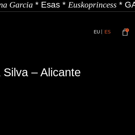
a Garcia
*
Esas
*
Euskoprincess
*
GA
0
EU
ES
 Silva – Alicante