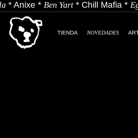
a
*
Anixe
*
Ben Yart
*
Chill Mafia
*
Eg
TIENDA
NOVEDADES
AR