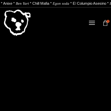
*
Anixe
*
*
Chill Mafia
*
*
El Columpio Asesino
*
Ben Yart
Egon soda
E
0
TIENDA
NOVEDADES
ARTISTAS
NOTICIAS
CONTACTO
Instagram
Youtube
Spotify
EU
ES