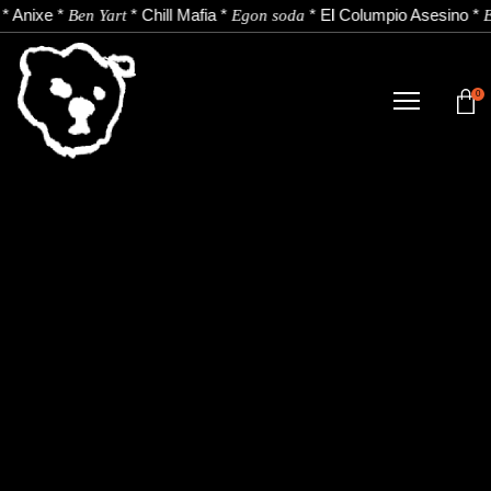
*
Anixe
*
*
Chill Mafia
*
*
El Columpio Asesino
*
Ben Yart
Egon soda
E
0
TIENDA
NOVEDADES
ARTISTAS
NOTICIAS
CONTACTO
Instagram
Youtube
Spotify
EU
ES