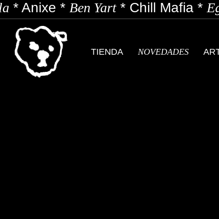
a
*
Anixe
*
Ben Yart
*
Chill Mafia
*
Eg
TIENDA
NOVEDADES
AR