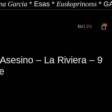
a Garcia
*
Esas
*
Euskoprincess
*
GA
0
EU
ES
Asesino – La Riviera – 9
e