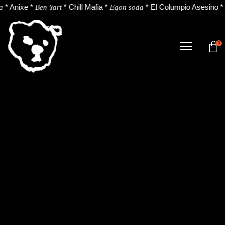
*
Anixe
*
*
Chill Mafia
*
*
El Columpio Asesino
*
a
Ben Yart
Egon soda
0
TIENDA
NOVEDADES
ARTISTAS
NOTICIAS
CONTACTO
Instagram
Youtube
Spotify
EU
ES