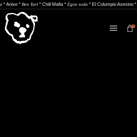
*
Anixe
*
*
Chill Mafia
*
*
El Columpio Asesino
a
Ben Yart
Egon soda
0
TIENDA
NOVEDADES
ARTISTAS
NOTICIAS
CONTACTO
Instagram
Youtube
Spotify
EU
ES