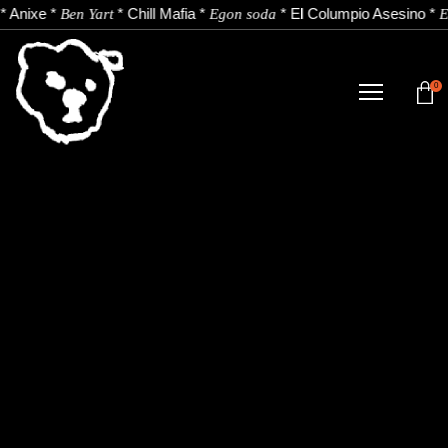
*
Anixe
*
*
Chill Mafia
*
*
El Columpio Asesino
*
Ben Yart
Egon soda
E
0
TIENDA
NOVEDADES
ARTISTAS
NOTICIAS
CONTACTO
Instagram
Youtube
Spotify
EU
ES