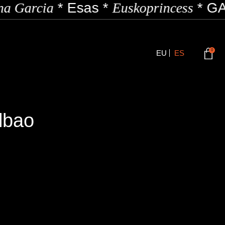
a Garcia
*
Esas
*
Euskoprincess
*
GA
0
EU
ES
lbao