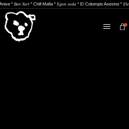
Anixe
*
*
Chill Mafia
*
*
El Columpio Asesino
*
Ben Yart
Egon soda
Ele
0
TIENDA
NOVEDADES
ARTISTAS
NOTICIAS
CONTACTO
Instagram
Youtube
Spotify
EU
ES