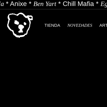
a
*
Anixe
*
Ben Yart
*
Chill Mafia
*
Ego
TIENDA
NOVEDADES
AR