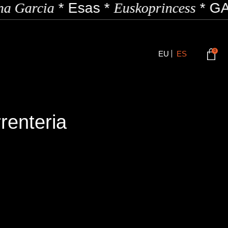
a Garcia
*
Esas
*
Euskoprincess
*
GA
0
EU
ES
renteria