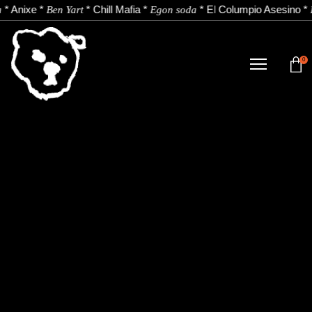
*
Anixe
*
*
Chill Mafia
*
*
El Columpio Asesino
*
a
Ben Yart
Egon soda
0
TIENDA
NOVEDADES
ARTISTAS
NOTICIAS
CONTACTO
Instagram
Youtube
Spotify
EU
ES